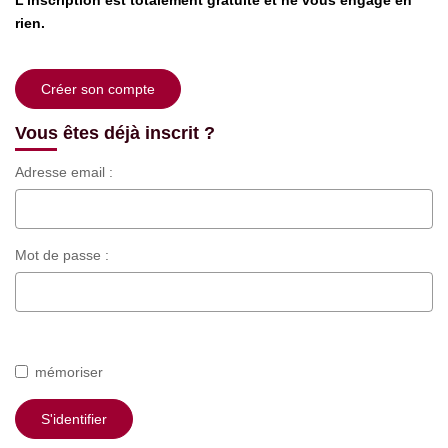
L'inscription est totalement gratuite et ne vous engage en
EXTRANET
rien.
Créer son compte
Vous êtes déjà inscrit ?
Adresse email :
Mot de passe :
Mot de passe oublié ?
Cliquez ici.
mémoriser
S'identifier