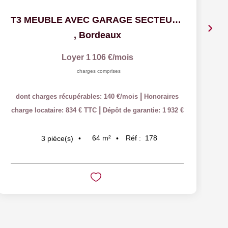
T3 MEUBLE AVEC GARAGE SECTEUR MEDOQUINE
,
Bordeaux
Loyer 1 106 €/mois
charges comprises
|
dont charges récupérables: 140 €/mois
Honoraires
|
charge locataire: 834 € TTC
Dépôt de garantie: 1 932 €
64
m²
Réf :
178
3
pièce(s)