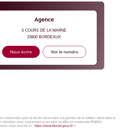
Agence
5 COURS DE LA MARNE
33800
BORDEAUX
Nous écrire
Voir le numéro
conservées pour la durée nécessaire à la gestion de la relation client dans le
aux données vous concernant et les faire rectifier en contactant RABAU
vez vous inscrire ici :
https://www.bloctel.gouv.fr/
»