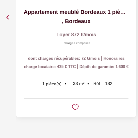
Appartement meublé Bordeaux 1 pièce(s) 33.13 m2
,
Bordeaux
Loyer 872 €/mois
charges comprises
|
dont charges récupérables: 72 €/mois
Honoraires
|
charge locataire: 435 € TTC
Dépôt de garantie: 1 600 €
33
m²
Réf :
182
1
pièce(s)