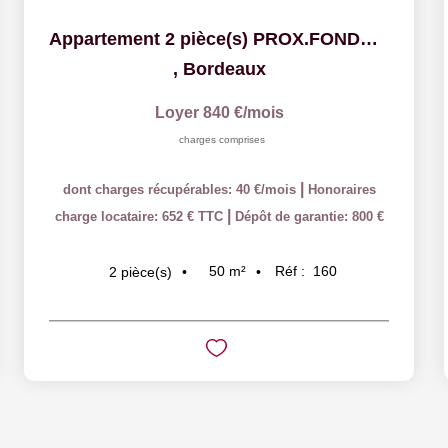
Appartement 2 pièce(s) PROX.FONDAUDEGE
,
Bordeaux
Loyer 840 €/mois
charges comprises
|
dont charges récupérables: 40 €/mois
Honoraires
|
charge locataire: 652 € TTC
Dépôt de garantie: 800 €
50
m²
Réf :
160
2
pièce(s)