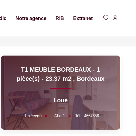
dic
Notre agence
RIB
Extranet
T1 MEUBLE BORDEAUX - 1
pièce(s) - 23.37 m2
,
Bordeaux
Loué
23
m²
1
pièce(s)
Réf :
4667356