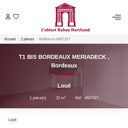
LOCATIONS
Accueil
2 pièces
Référence 4667327
VENTES
T1 BIS BORDEAUX MERIADECK
,
GÉRANCE
Bordeaux
SYNDIC
Loué
NOTRE AGENCE
1
pièce(s)
•
32
m²
•
Réf : 4667327
RIB
Loué