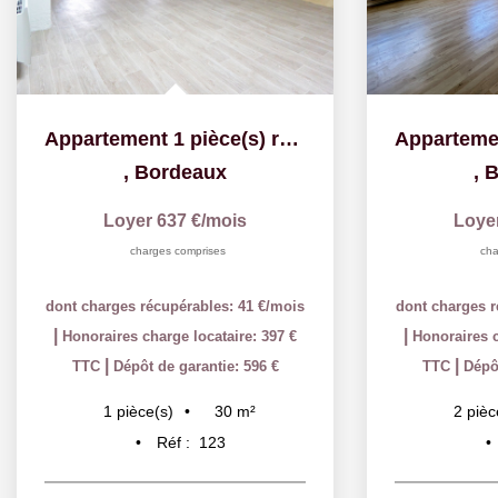
Appartement 1 pièce(s) rénové
,
Bordeaux
,
B
Loyer 637 €/mois
Loye
charges comprises
cha
dont charges récupérables: 41 €/mois
dont charges r
|
|
Honoraires charge locataire: 397 €
Honoraires c
|
|
TTC
Dépôt de garantie: 596 €
TTC
Dépôt
30
m²
1
pièce(s)
2
pièc
Réf :
123