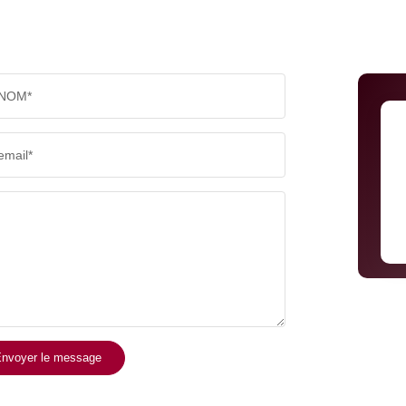
NOM*
email*
nvoyer le message