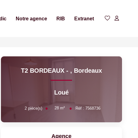
dic
Notre agence
RIB
Extranet
T2 BORDEAUX -
,
Bordeaux
Loué
28
m²
2
pièce(s)
Réf :
7568736
Agence