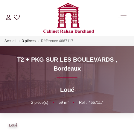
LOCATIONS
Accueil
3 pièces
Référence 4667117
VENTES
T2 + PKG SUR LES BOULEVARDS
,
GÉRANCE
Bordeaux
SYNDIC
Loué
NOTRE AGENCE
2
pièce(s)
•
59
m²
•
Réf : 4667117
RIB
Loué