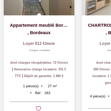
Appartement meublé Bordeaux 1 pièce(s) 26.74 m2
,
Bordeaux
,
B
Loyer 812 €/mois
Loyer
charges comprises
cha
dont charges récupérables: 72 €/mois
dont char
|
Honoraires charge locataire: 351 €
300 €/mois
|
TTC
Dépôt de garantie: 1 480 €
locataire: 1
gara
27
m²
1
pièce(s)
Réf :
183
4
pièce(s)