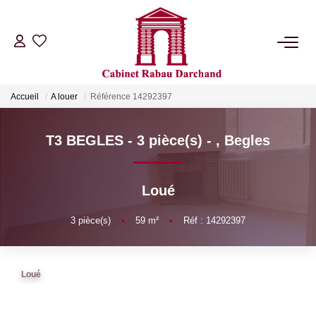
LOCATIONS
Accueil
A louer
Référence 14292397
VENTES
T3 BEGLES - 3 pièce(s) -
,
Begles
GÉRANCE
Loué
SYNDIC
3
pièce(s)
•
59
m²
•
Réf : 14292397
NOTRE AGENCE
Loué
RIB