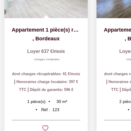
Appartement 1 pièce(s) rénové
,
Bordeaux
,
B
Loyer 637 €/mois
Loye
charges comprises
cha
dont charges récupérables: 41 €/mois
dont charges r
|
|
Honoraires charge locataire: 397 €
Honoraires c
|
|
TTC
Dépôt de garantie: 596 €
TTC
Dépôt
30
m²
1
pièce(s)
2
pièc
Réf :
123