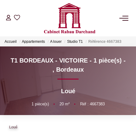
LOCATIONS
Accueil
Appartements
A louer
Studio T1
Référence 4667383
VENTES
T1 BORDEAUX - VICTOIRE - 1 pièce(s) -
GÉRANCE
,
Bordeaux
SYNDIC
Loué
NOTRE AGENCE
1
pièce(s)
•
20
m²
•
Réf : 4667383
RIB
Loué