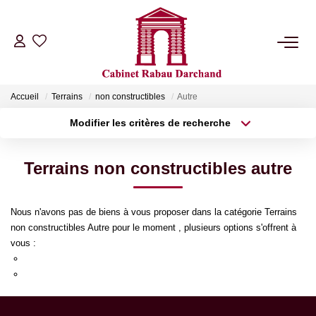
LOCATIONS
Accueil
Terrains
non constructibles
Autre
VENTES
Modifier les critères de recherche
Type de transaction
Localisation
Acheter
Localisation
GÉRANCE
Terrains non constructibles autre
Type de bien
Sélectionnez...
Surface min
SYNDIC
Nous n'avons pas de biens à vous proposer dans la catégorie Terrains
Plus de critères
Budget max
non constructibles Autre pour le moment , plusieurs options s'offrent à
NOTRE AGENCE
vous :
Créer une alerte
Re-soumettre la recherche avec moins de critères.
Transmettez-nous votre demande
RIB