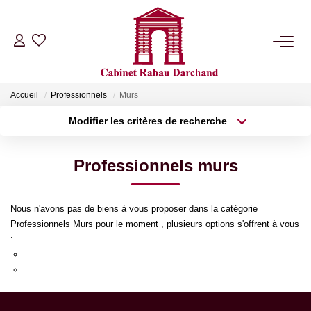
LOCATIONS
Accueil
Professionnels
Murs
VENTES
Modifier les critères de recherche
Type de transaction
Localisation
Acheter
Localisation
GÉRANCE
Professionnels murs
Type de bien
Sélectionnez...
Surface min
SYNDIC
Nous n'avons pas de biens à vous proposer dans la catégorie
Plus de critères
Budget max
Professionnels Murs pour le moment , plusieurs options s'offrent à vous
NOTRE AGENCE
:
Créer une alerte
Re-soumettre la recherche avec moins de critères.
Transmettez-nous votre demande
RIB