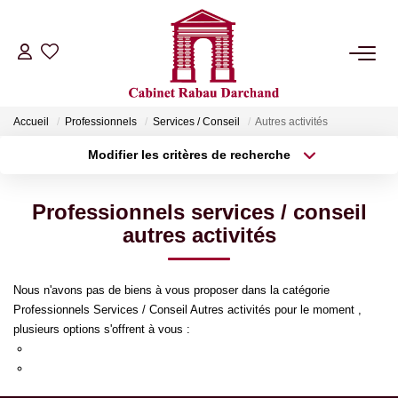
LOCATIONS
Accueil
Professionnels
Services / Conseil
Autres activités
VENTES
Modifier les critères de recherche
Type de transaction
Localisation
Acheter
Localisation
GÉRANCE
Professionnels services / conseil
Type de bien
Sélectionnez...
Surface min
autres activités
SYNDIC
Plus de critères
Budget max
Nous n'avons pas de biens à vous proposer dans la catégorie
NOTRE AGENCE
Professionnels Services / Conseil Autres activités pour le moment ,
Créer une alerte
plusieurs options s'offrent à vous :
Re-soumettre la recherche avec moins de critères.
RIB
Transmettez-nous votre demande