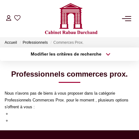
LOCATIONS
Accueil
Professionnels
Commerces Prox.
VENTES
Modifier les critères de recherche
Type de transaction
Localisation
Acheter
Localisation
GÉRANCE
Professionnels commerces prox.
Type de bien
Sélectionnez...
Surface min
SYNDIC
Nous n'avons pas de biens à vous proposer dans la catégorie
Plus de critères
Budget max
Professionnels Commerces Prox. pour le moment , plusieurs options
NOTRE AGENCE
s'offrent à vous :
Créer une alerte
Re-soumettre la recherche avec moins de critères.
Transmettez-nous votre demande
RIB