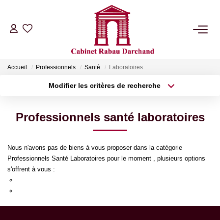
LOCATIONS
Accueil
Professionnels
Santé
Laboratoires
VENTES
Modifier les critères de recherche
Type de transaction
Localisation
Acheter
Localisation
GÉRANCE
Professionnels santé laboratoires
Type de bien
Sélectionnez...
Surface min
SYNDIC
Nous n'avons pas de biens à vous proposer dans la catégorie
Plus de critères
Budget max
Professionnels Santé Laboratoires pour le moment , plusieurs options
NOTRE AGENCE
s'offrent à vous :
Créer une alerte
Re-soumettre la recherche avec moins de critères.
Transmettez-nous votre demande
RIB