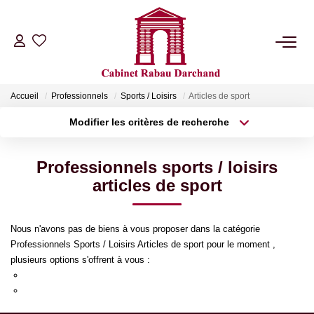
LOCATIONS
Accueil
Professionnels
Sports / Loisirs
Articles de sport
VENTES
Modifier les critères de recherche
Type de transaction
Localisation
Acheter
Localisation
GÉRANCE
Professionnels sports / loisirs
Type de bien
Sélectionnez...
Surface min
articles de sport
SYNDIC
Plus de critères
Budget max
Nous n'avons pas de biens à vous proposer dans la catégorie
NOTRE AGENCE
Professionnels Sports / Loisirs Articles de sport pour le moment ,
Créer une alerte
plusieurs options s'offrent à vous :
Re-soumettre la recherche avec moins de critères.
RIB
Transmettez-nous votre demande