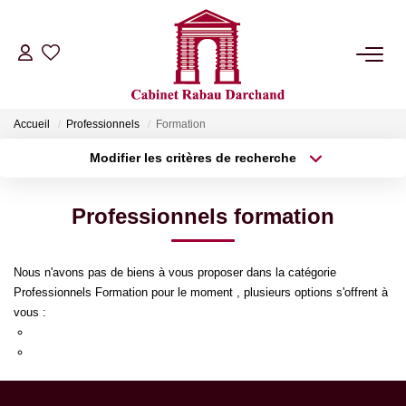
LOCATIONS
Accueil
Professionnels
Formation
VENTES
Modifier les critères de recherche
Type de transaction
Localisation
Acheter
Localisation
GÉRANCE
Professionnels formation
Type de bien
Sélectionnez...
Surface min
SYNDIC
Nous n'avons pas de biens à vous proposer dans la catégorie
Plus de critères
Budget max
Professionnels Formation pour le moment , plusieurs options s'offrent à
NOTRE AGENCE
vous :
Créer une alerte
Re-soumettre la recherche avec moins de critères.
Transmettez-nous votre demande
RIB