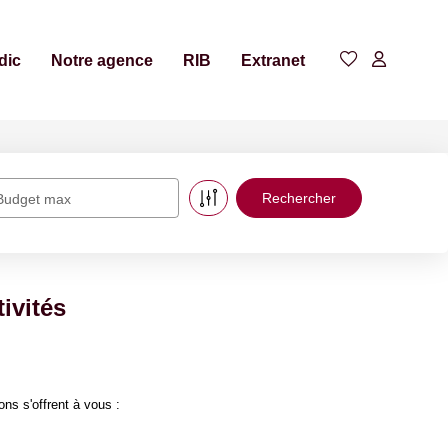
dic
Notre agence
RIB
Extranet
Budget max
ivités
ns s'offrent à vous :