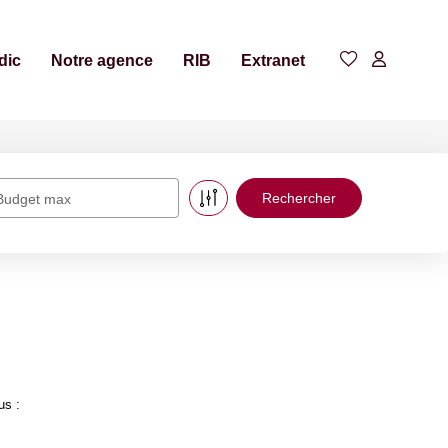
dic
Notre agence
RIB
Extranet
Budget max
us :