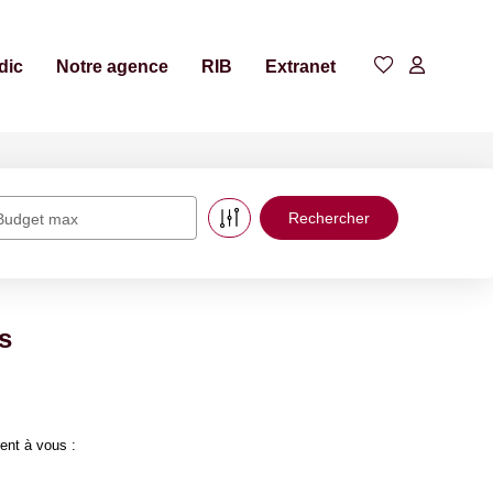
dic
Notre agence
RIB
Extranet
Budget max
s
ent à vous :