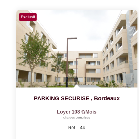
Exclusif
PARKING SECURISE
,
Bordeaux
Loyer 108 €/mois
charges comprises
Réf :
44