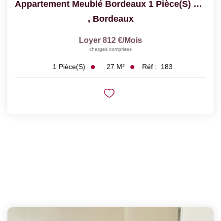
Appartement Meublé Bordeaux 1 Pièce(s) 26.74 M2
,
Bordeaux
Loyer 812 €/mois
charges comprises
27
M²
Réf :
183
1
Pièce(s)