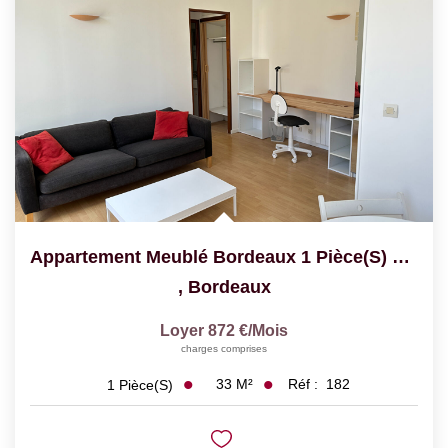
Appartement Meublé Bordeaux 1 Pièce(s) 33.13 M2
,
Bordeaux
Loyer 872 €/mois
charges comprises
33
M²
Réf :
182
1
Pièce(s)