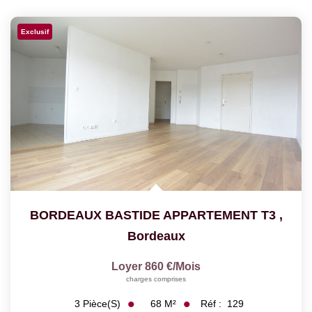
Exclusif
BORDEAUX BASTIDE APPARTEMENT T3
,
Bordeaux
Loyer 860 €/mois
charges comprises
68
M²
Réf :
129
3
Pièce(s)