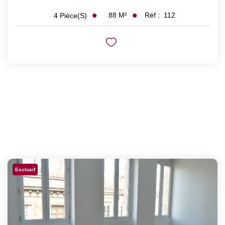
88
M²
Réf :
112
4
Pièce(s)
Exclusif