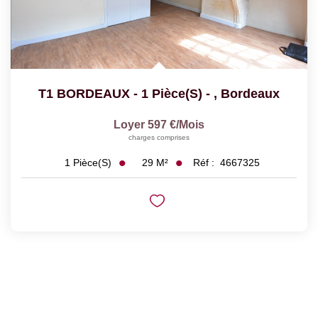
T1 BORDEAUX - 1 Pièce(s) -
,
Bordeaux
Loyer 597 €/mois
charges comprises
29
M²
Réf :
4667325
1
Pièce(s)