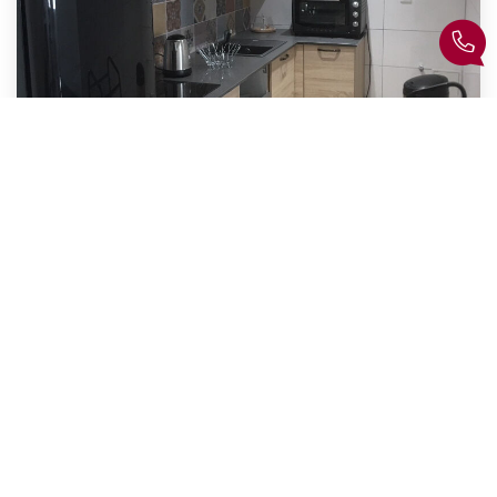
T1 - MEUBLÉ BORDEAUX - 32.62 M2
,
Bordeaux
Loyer 852 €/mois
charges comprises
33
M²
Réf :
4667577
1
Pièce(s)