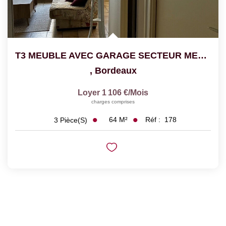
T3 MEUBLE AVEC GARAGE SECTEUR MEDOQUINE
,
Bordeaux
Loyer 1 106 €/mois
charges comprises
64
M²
Réf :
178
3
Pièce(s)