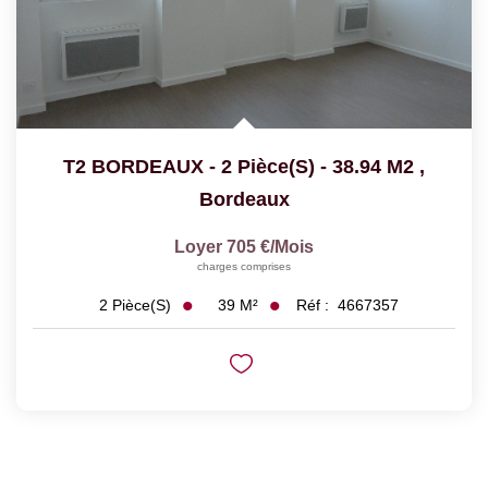
T2 BORDEAUX - 2 Pièce(s) - 38.94 M2
,
Bordeaux
Loyer 705 €/mois
charges comprises
39
M²
Réf :
4667357
2
Pièce(s)