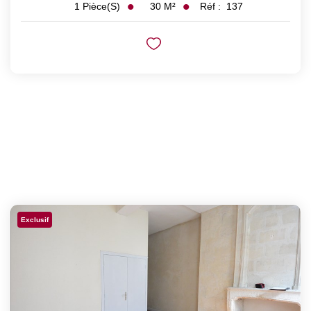
30
M²
Réf :
137
1
Pièce(s)
Exclusif