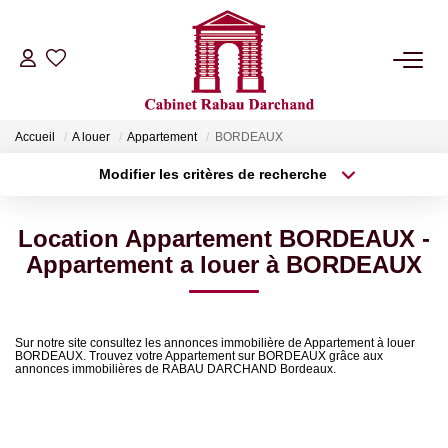
LOCATIONS
Accueil
A louer
Appartement
BORDEAUX
VENTES
Modifier les critères de recherche
Type de transaction
Localisation
Acheter
Localisation
GÉRANCE
Location Appartement BORDEAUX -
Type de bien
Sélectionnez...
Surface min
Appartement a louer à BORDEAUX
SYNDIC
Plus de critères
Budget max
NOTRE AGENCE
Sur notre site consultez les annonces immobilière de Appartement à louer
BORDEAUX. Trouvez votre Appartement sur BORDEAUX grâce aux
Créer une alerte
annonces immobilières de RABAU DARCHAND Bordeaux.
RIB
Achat / Vente Appartement BORDEAUX